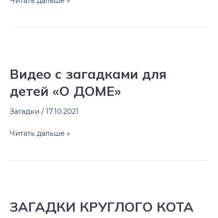
Читать дальше »
Видео
с
Видео с загадками для
загадками
детей «О ДОМЕ»
для
детей
Загадки
/
17.10.2021
«О
ДОМЕ»
Читать дальше »
ЗАГАДКИ
КРУГЛОГО
ЗАГАДКИ КРУГЛОГО КОТА
КОТА