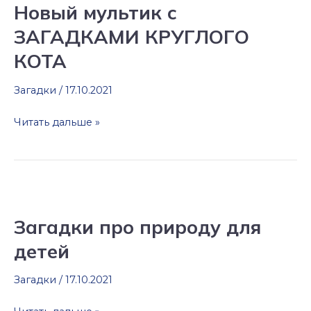
Новый мультик с
с
ЗАГАДКАМИ КРУГЛОГО
ЗАГАДКАМИ
КРУГЛОГО
КОТА
КОТА
Загадки
/
17.10.2021
Читать дальше »
Загадки
про
Загадки про природу для
природу
детей
для
детей
Загадки
/
17.10.2021