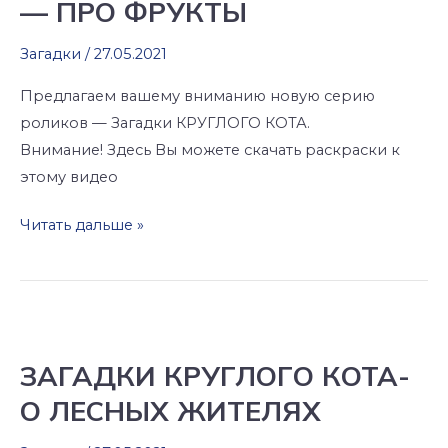
— ПРО ФРУКТЫ
—
ПРО
Загадки
/
27.05.2021
ФРУКТЫ
Предлагаем вашему вниманию новую серию
роликов — Загадки КРУГЛОГО КОТА.
Внимание! Здесь Вы можете скачать раскраски к
этому видео
Читать дальше »
ЗАГАДКИ
КРУГЛОГО
ЗАГАДКИ КРУГЛОГО КОТА-
КОТА-
О ЛЕСНЫХ ЖИТЕЛЯХ
О
ЛЕСНЫХ