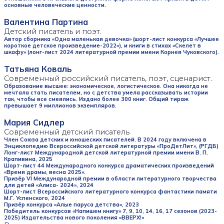
основные человеческие ценности.
Валентина Партина
Детский писатель и поэт.
Автор сборника «Одна маленькая девочка» (шорт-лист конкурса «Лучшее
короткое детское произведение-2022»), и книги в стихах «Скелет в
шкафу» (лонг-лист 2024 литературной премии имени Корнея Чуковского).
Татьяна Коваль
Современный российский писатель, поэт, сценарист.
Образование высшее: экономическое, логистическое. Она никогда не
мечтала стать писателем, но с детства умела рассказывать истории
так, чтобы все смеялись. Издано более 300 книг. Общий тираж
превышает 9 миллионов экземпляров.
Мария Сидлер
Современный детский писатель
Член Союза детских и юношеских писателей. В 2024 году включена в
Энциклопедию Всероссийской детской литературы «ПроДетЛит», (РГДБ)
Лонг-лист Международной детской литературной премии имени В. П.
Крапивина, 2025
Шорт-лист 44 Международного конкурса драматических произведений
«Время драмы, весна 2025».
Призёр VI Международной премии в области литературного творчества
для детей «Алиса- 2024», 2024
Шорт-лист Всероссийского литературного конкурса фантастики памяти
М.Г. Успенского, 2024
Призёр конкурса «Алые паруса детства», 2023
Победитель конкурсов «Напишем книгу» 7, 9, 10, 14, 16, 17 сезонов (2023-
2025) Издательства нового поколения «ВВЕРХ!»