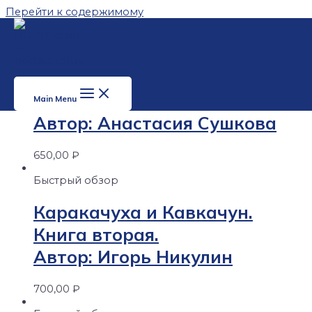
Перейти к содержимому
Наши новинки
Быстрый обзор
Ветер в письмах
Main Menu
Автор: Анастасия Сушкова
650,00
₽
Быстрый обзор
Каракачуха и Кавкачун.
Книга вторая.
Автор: Игорь Никулин
700,00
₽