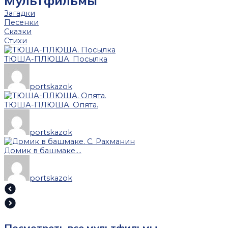
Мультфильмы
Загадки
Песенки
Сказки
Стихи
ТЮША-ПЛЮША. Посылка
portskazok
ТЮША-ПЛЮША. Опята.
portskazok
Домик в башмаке....
portskazok
Посмотреть все мультфильмы