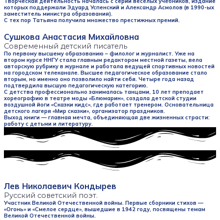
Творческая деятельность началась с серии весёлых учебников, издание
которых поддержали Эдуард Успенский и Александр Асмолов (в 1990-ых
заместитель министра образования).
С тех пор Татьяна получила множество престижных премий.
Сушкова Анастасия Михайловна
Современный детский писатель
По первому высшему образованию – филолог и журналист. Уже на
втором курсе ННГУ стала главным редактором местной газеты, вела
авторскую рубрику в журнале и работала ведущей спортивных новостей
на городском телеканале. Высшее педагогическое образование стало
вторым, но именно оно позволило найти себя. Четыре года назад
подтвердила высшую педагогическую категорию.
С детства профессионально занималась танцами, 10 лет преподает
хореографию в театре моды «Блюмарин», создала детской студии
воздушной йоги «Сказки кидс», где работает тренером. Основательница
детского лагеря «Мир сказки», организатор праздников.
Выход книги — главная мечта, объединяющая две жизненных страсти:
работу с детьми и литературу.
Лев Николаевич Кондырев
Русский советский поэт.
Участник Великой Отечественной войны. Первые сборники стихов —
«Огонь» и «Смелое сердце», вышедшие в 1942 году, посвящены темам
Великой Отечественной войны.