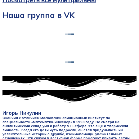
Наша группа в VK
Игорь Никулин
Окончил с отличием Московский авиационный институт по
специальности «Математик-инженер» в 1998 году. Не смотря на
аналитический склад ума и работу в IT-сфере, это ещё и творческая
личность. Когда его дети чуть подросли, он стал придумывать им
увлекательные истории о дружбе, взаимопомощи, уважительных
отношениях. Эти сказки в доступной форме помогают привить детям