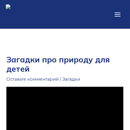
Перейти
Main
к
Men
содержимому
Загадки про природу для
детей
Оставьте комментарий
/
Загадки