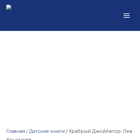
Перейти
Main
к
Men
содержимому
Количество
товара
Храбрый
ДжойАвтор:
Лев
Кондырев
Главная
/
Детские книги
/ Храбрый ДжойАвтор: Лев
Кондырев