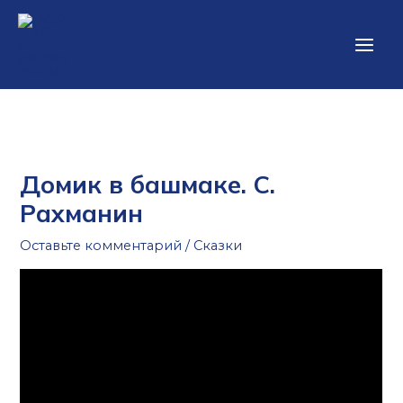
Перейти
Main
к
Men
содержимому
Домик в башмаке. С.
Рахманин
Оставьте комментарий
/
Сказки