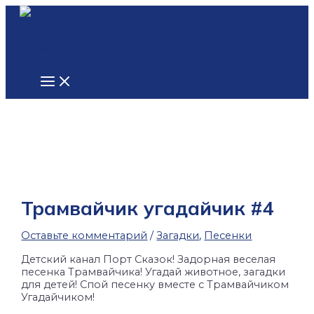
Main
Перейти
Введите
Name*
Email*
Сайт
Menu
к
здесь...
содержимому
Трамвайчик угадайчик #4
Оставьте комментарий
/
Загадки
,
Песенки
Детский канал Порт Сказок! Задорная веселая
песенка Трамвайчика! Угадай животное, загадки
для детей! Спой песенку вместе с Трамвайчиком
Угадайчиком!