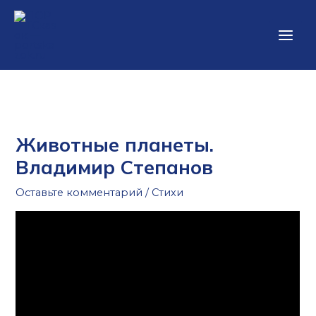
Перейти
Main
к
Men
содержимому
Животные планеты.
Владимир Степанов
Оставьте комментарий
/
Стихи