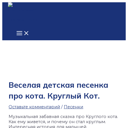
Main
Перейти
Введите
Name*
Email*
Сайт
Menu
к
здесь...
содержимому
Веселая детская песенка
про кота. Круглый Кот.
Оставьте комментарий
/
Песенки
Музыкальная забавная сказка про Круглого кота.
Как ему живется, и почему он стал круглым.
Интересная история для малышей.