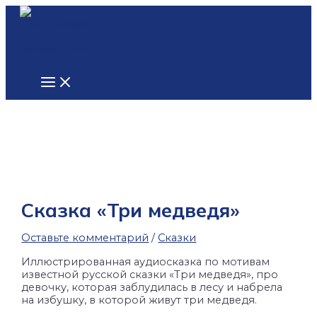
Main
Перейти
Введите
Name*
Email*
Сайт
Menu
к
здесь...
содержимому
Сказка «Три медведя»
Оставьте комментарий
/
Сказки
Иллюстрированная аудиосказка по мотивам
известной русской сказки «Три медведя», про
девочку, которая заблудилась в лесу и набрела
на избушку, в которой живут три медведя.