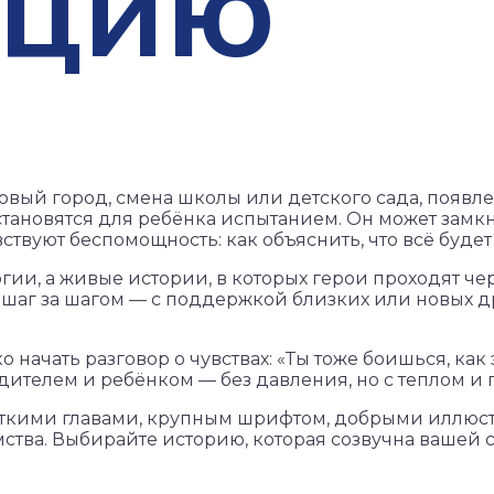
ацию
вый город, смена школы или детского сада, появле
ановятся для ребёнка испытанием. Он может замкну
твуют беспомощность: как объяснить, что всё будет
ии, а живые истории, в которых герои проходят чер
о шаг за шагом — с поддержкой близких или новых д
ачать разговор о чувствах: «Ты тоже боишься, как эт
одителем и ребёнком — без давления, но с теплом и
ороткими главами, крупным шрифтом, добрыми иллюс
ства. Выбирайте историю, которая созвучна вашей с