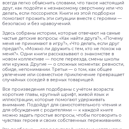
всегда легко объяснить словами, что такое настоящий
друг, как подойти к незнакомому сверстнику или что
делать, если поссорился. Книги из этой подборки
помогают прожить эти ситуации вместе с героями —
безопасно и без нравоучений.
Здесь собраны истории, которые отвечают на самые
частые детские вопросы: «Как найти друга?», «Почему
меня не принимают в игру?», «Что делать, если друг
предал?», «Можно ли дружить с тем, кто не похож на
меня?». Одни книги рассказывают о знакомстве в
новом коллективе — после переезда, смены школы
или кружка. Другие — о сложных моментах: ревности,
обиде, непонимании. Третьи — о том, как общее
увлечение или совместное приключение превращает
случайных соседей в верных товарищей.
Все произведения подобраны с учётом возраста:
короткие главы, крупный шрифт, живой язык и
иллюстрации, которые помогают удерживать
внимание. Подойдут для самостоятельного чтения и
для обсуждения с родителями — к каждой книге
можно задать простые вопросы, чтобы поговорить о
чувствах героев и своих собственных переживаниях.