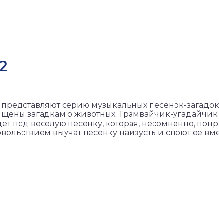
2
к представляют серию музыкальных песенок-загадок
щены загадкам о животных. Трамвайчик-угадайчик
едет под веселую песенку, которая, несомненно, пон
вольствием выучат песенку наизусть и споют ее вме