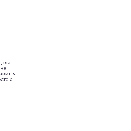
 для
 не
равится
сте с