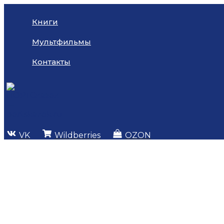
Перейти
Введите
Name*
Email*
к
здесь...
Книги
содержимому
Мультфильмы
Контакты
VK
Wildberries
OZON