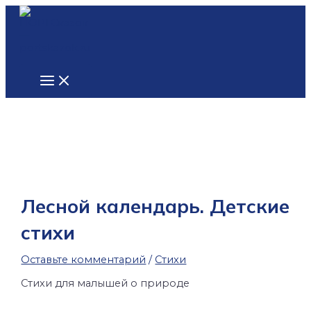
Main
Перейти
Введите
Name*
Email*
Сайт
Menu
к
здесь...
содержимому
Лесной календарь. Детские
стихи
Оставьте комментарий
/
Стихи
Стихи для малышей о природе